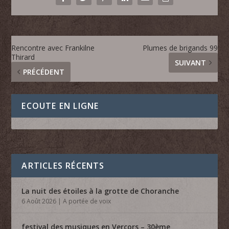
Rencontre avec Frankilne
Plumes de brigands 99
Thirard
SUIVANT
PRÉCÉDENT
ECOUTE EN LIGNE
ARTICLES RÉCENTS
La nuit des étoiles à la grotte de Choranche
6 Août 2026
|
A portée de voix
festival des musiques en Vercors – 30ème