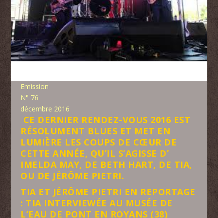
Emission
N° 76
décembre 2016
CE DERNIER RENDEZ-VOUS 2016 EST
RÉSOLUMENT BLUES ET MET EN
LUMIÈRE LES COUPS DE CŒUR DE
CETTE ANNÉE, QU’IL S’AGISSE D’
IMELDA MAY, DE BETH HART, DE TIA,
OU DE JÉRÔME PIETRI.
TIA ET JÉRÔME PIETRI EN REPORTAGE
: TIA INTERVIEWÉE AU MUSÉE DE
L’EAU DE PONT EN ROYANS (38)