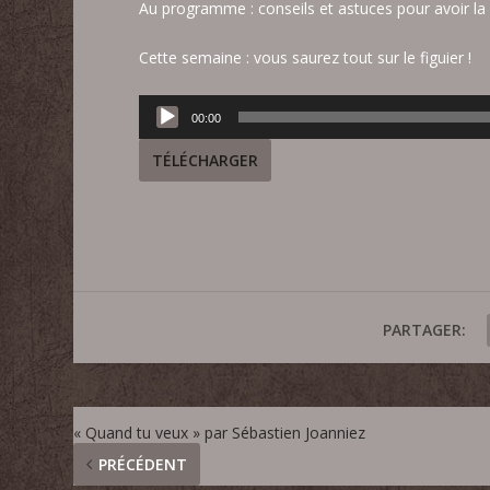
Au programme : conseils et astuces pour avoir la m
Cette semaine : vous saurez tout sur le figuier !
Lecteur
00:00
audio
TÉLÉCHARGER
PARTAGER:
« Quand tu veux » par Sébastien Joanniez
PRÉCÉDENT