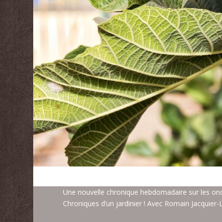
Une nouvelle chronique hebdomadaire sur les ond
Chroniques d’un jardinier ! Avec Romain Jacquier-L