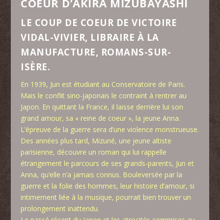
COEUR D’AKIRA MIZUBAYASHI
LE COUP DE COEUR DE VICTOIRE
VIDAL-VIVIER, LIBRAIRE À LA
MANUFACTURE, ROMANS-SUR-
ISÈRE.
En 1939, Jun est étudiant au Conservatoire de Paris.
Mais le conflit sino-japonais le contraint à rentrer au
Japon. En quittant la France, il laisse derrière lui son
grand amour, sa « reine de coeur », la jeune Anna.
L’épreuve de la guerre sera d’une violence monstrueuse.
Des années plus tard, Mizuné, une jeune altiste
parisienne, découvre un roman qui lui rappelle
étrangement le parcours de ses grands-parents, Jun et
Anna, qu’elle n’a jamais connus. Bouleversée par la
guerre et la folie des hommes, leur histoire d’amour, si
intimement liée à la musique, pourrait bien trouver un
prolongement inattendu.
Le passé récent du Japon et les atrocités commises au