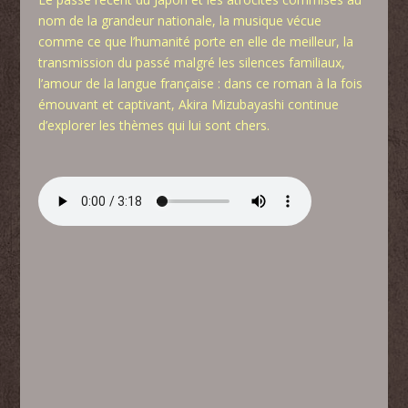
nom de la grandeur nationale, la musique vécue
comme ce que l’humanité porte en elle de meilleur, la
transmission du passé malgré les silences familiaux,
l’amour de la langue française : dans ce roman à la fois
émouvant et captivant, Akira Mizubayashi continue
d’explorer les thèmes qui lui sont chers.