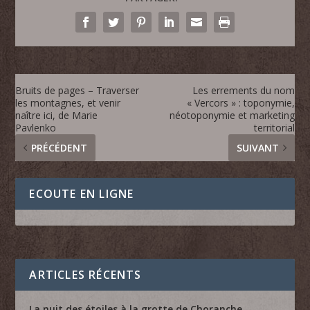
Bruits de pages – Traverser
Les errements du nom
les montagnes, et venir
« Vercors » : toponymie,
naître ici, de Marie
néotoponymie et marketing
Pavlenko
territorial
PRÉCÉDENT
SUIVANT
ECOUTE EN LIGNE
ARTICLES RÉCENTS
La nuit des étoiles à la grotte de Choranche