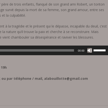
ur père de trois enfants, flanqué de son grand ami Robert, un tonton
age survit depuis la mort de sa femme, son grand amour, entre ses
et la culpabilité.
t à la tragédie et le présent qui le dépasse, incapable du deuil, c’est
la nature qu’il trouve la paix et cherche à se reconstruire. Mais
vre vient chambouler sa désespérance et raviver les blessures.
U
00:00
t
i
l
 19h
i
s
 ou par téléphone / mail, alabouillotte@gmail.com
e
z
l
e
s