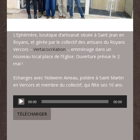
L’Ephémère, boutique d’artisanat située à Saint Jean en
Royans, et gérée par le collectif des artisans du Royans
Vercors –
Vertacocréation
-, emménage dans un
nouveau local place de l’Eglise. Ouverture prévue le 2
mai !
Echanges avec Nolwenn Airieau, potière à Saint Martin
en Vercors et membre du collectif, qui fête ses 10 ans.
Lecteur
00:00
00:00
audio
TÉLÉCHARGER