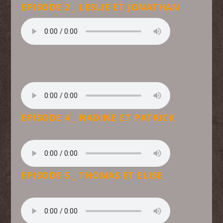
EPISODE 2 _ LESLIE ET JONATHAN
EPISODE 4 _ NADINE ET PATRICK
EPISODE 5 _ THOMAS ET ELISE