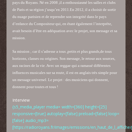
pays du Royans. Né en 2008 ,il a enthousiasmé les salles et clubs
de Paris et sa région j’usqu’en 2011.En 2012, il a choisit de sortir
du nuage parisien et de reprendre son integrité dans le pays
d’enfance du Compositeur qui, en étant également l’interprète,
avait besoin d’être en adéquation avec le projet, son message et sa
mission.
Sa mission ; car il s’adresse a tous ,petits et plus grands,de tous
horizons, classes ou origines. Son message, le retour aux sources,
aux racines de la vie. Avec un reggae qui a ramassé différentes
influences musicales sur sa route, il est en anglais très simple pour
un message universel. Le projet : des musiciens qui donnent,
donnent pour toutes et tous !
Interview
{s5_media_player media= width=[360] height=[25]
responsive=[true] autoplay=[false] preload=[false] loop=
[false] audio_mp3=
[https://radioroyans.fr/images/emissions/en_haut_de_l_affi