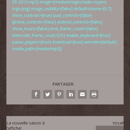
09-2015.mp3] image=[media/images/radio-royans-
logo.png] image_visibility=[false] defaultVolume=[0.7]
show_controls=[true] ipad_controls=[false]
iphone_controls=[false] android_controls=[false]
show_hours=[false] time_frame_count=[false]
timecode_frame_count=[25] enable_keyboard=[true]
pause_players=[true] download=[true] wmode=[default]
media_path=[media/mp3]}
PARTAGER:
La nouvelle saison à
Vocal!
l’affiche!