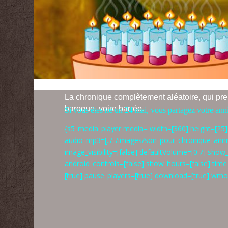
La chronique complètement aléatoire, qui prend
baroque, voire barrée.
Si vous êtes né un 24 mai, vous partagez votre ann
{s5_media_player media= width=[360] height=[25] 
audio_mp3=[../../images/son_pour_chronique_ann
image_visibility=[false] defaultVolume=[0.7] show_
android_controls=[false] show_hours=[false] ti
[true] pause_players=[true] download=[true] wm