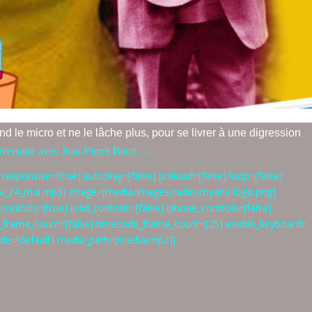
 le micro et ne le lâche plus, pour se livrer à une digression
iversaire avec Jean-Pierre Bacri …
responsive=[true] autoplay=[false] preload=[false] loop=[false]
iv_24_mai.mp3] image=[media/images/radio-royans-logo.png]
controls=[true] ipad_controls=[false] iphone_controls=[false]
me_frame_count=[false] timecode_frame_count=[25] enable_keyboard=
ode=[default] media_path=[media/mp3]}