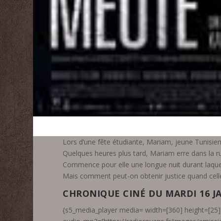
Lors d’une fête étudiante, Mariam, jeune Tunisien
Quelques heures plus tard, Mariam erre dans la r
Commence pour elle une longue nuit durant laquelle
Mais comment peut-on obtenir justice quand celle
CHRONIQUE CINÉ DU MARDI 16 JA
{s5_media_player media= width=[360] height=[25] 