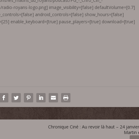
ions/les_matins_du_royans/podcast/PG_-_Chro_Cin_-
adio-royans-logo.png] image_visibility=[false] defaultVolume=[0.7]
_controls=[false] android_controls=[false] show_hours=[false]
[25] enable_keyboard=[true] pause_players=[true] download=[true]
Chronique Ciné : Au revoir là haut – 24 janvie
Martin 