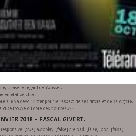
ne, croise le regard de Youssef.
ue en état de choc.
 elle va devoir lutter pour le respect de ses droits et de sa dignité.
-ci se trouve du côté des bourreaux ?
NVIER 2018 – PASCAL GIVERT.
responsive=[true] autoplay=[false] preload=[false] loop=[false]