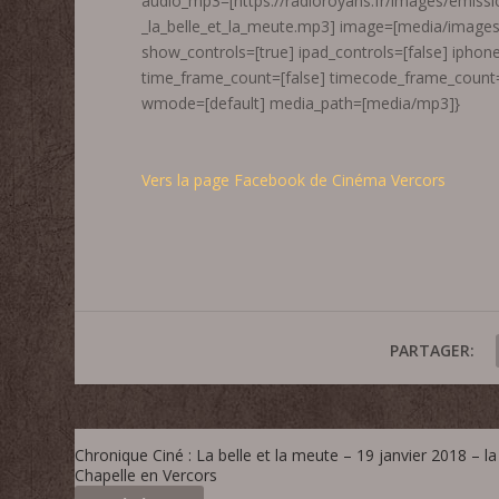
audio_mp3=[https://radioroyans.fr/images/emiss
_la_belle_et_la_meute.mp3] image=[media/images/r
show_controls=[true] ipad_controls=[false] iphone
time_frame_count=[false] timecode_frame_count=
wmode=[default] media_path=[media/mp3]}
Vers la page Facebook de Cinéma Vercors
PARTAGER:
Chronique Ciné : La belle et la meute – 19 janvier 2018 – la
Chapelle en Vercors