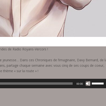
ndes de Radio Royans-Vercors !
ure jeunesse… Dans ces Chroniques de l’imaginaire, Davy Bernard, de l
oyans, partage chaque semaine avec vous cinq de ses coups de coeur,
le thème « sur la route » !
U
00:00
t
i
l
i