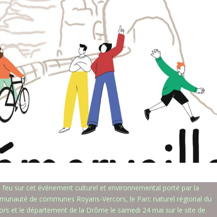
n feu sur cet événement culturel et environnemental porté par la
unauté de communes Royans-Vercors, le Parc naturel régional du
ors et le département de la Drôme le samedi 24 mai sur le site de