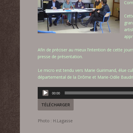
Comb
Cett
gran
arti
appr
Afin de préciser au mieux l’intention de cette jo
presse de présentation.
Le micro est tendu vers Marie Guirimand, élue cu
départemental de la Drôme et Marie-Odile Baudrier
Lecteur
00:00
audio
TÉLÉCHARGER
Photo : H.Lagasse