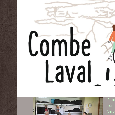
Plei
comm
Verc