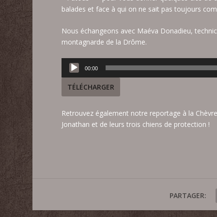
balades et face à qui on ne sait pas toujours 
Nous échangeons avec Maéva Donadieu, technicie
montagnarde de la Drôme.
Lecteur
00:00
audio
TÉLÉCHARGER
Retrouvez également
notre reportage à la Chèvre
Jonathan et de leurs trois chiens de protection !
PARTAGER: