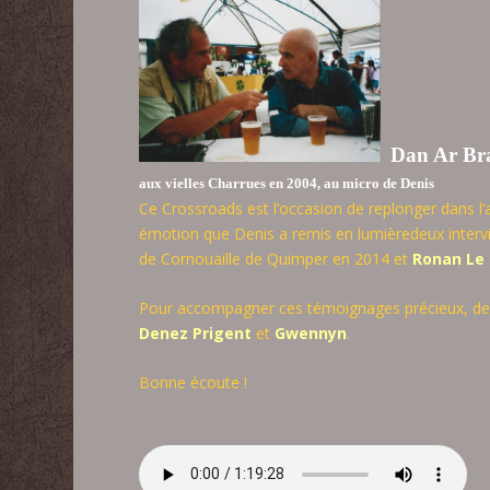
Dan Ar Br
aux vielles Charrues en 2004, au micro de Denis
Ce Crossroads est l’occasion de replonger dans l’
émotion que Denis a remis en lumièredeux intervi
de Cornouaille de Quimper en 2014 et
Ronan Le 
Pour accompagner ces témoignages précieux, des 
Denez Prigent
et
Gwennyn
.
Bonne écoute !