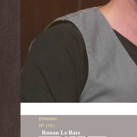
Emission
N° 115 !
Ronan Le Bars