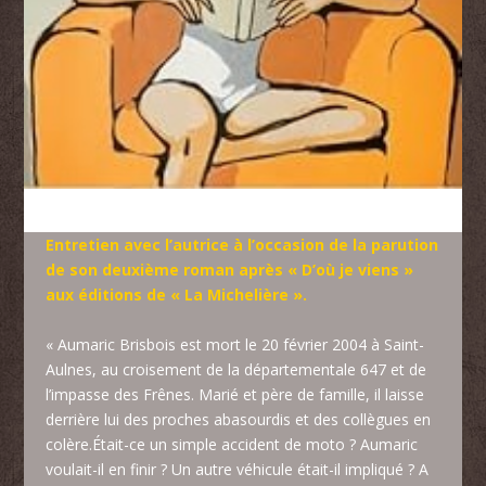
Entretien avec l’autrice à l’occasion de la parution
de son deuxième roman après « D’où je viens »
aux éditions de « La Michelière ».
« Aumaric Brisbois est mort le 20 février 2004 à Saint-
Aulnes, au croisement de la départementale 647 et de
l’impasse des Frênes. Marié et père de famille, il laisse
derrière lui des proches abasourdis et des collègues en
colère.Était-ce un simple accident de moto ? Aumaric
voulait-il en finir ? Un autre véhicule était-il impliqué ? A