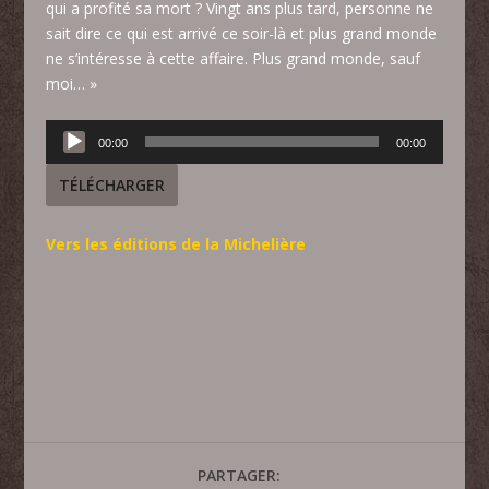
qui a profité sa mort ? Vingt ans plus tard, personne ne
sait dire ce qui est arrivé ce soir-là et plus grand monde
ne s’intéresse à cette affaire. Plus grand monde, sauf
moi… »
Lecteur
00:00
00:00
audio
TÉLÉCHARGER
Vers les éditions de la Michelière
PARTAGER: