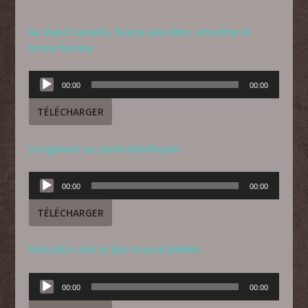
Au stand Caravélo, bourse aux vélos, smoothie et
bonne humeur
Lecteur
00:00
00:00
audio
TÉLÉCHARGER
Linogravure au stand Activ’Royans
Lecteur
00:00
00:00
audio
TÉLÉCHARGER
Rencontre avec le duo musical Jeitinho
Lecteur
00:00
00:00
audio