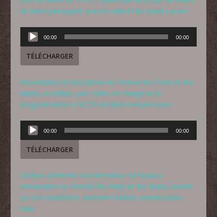
de Ravel participatif, avec le collectif du Grand Larsen.
Lecteur
00:00
00:00
audio
TÉLÉCHARGER
Présentation et description du Festival des Pieds et des
Mains, 2e édition, par Coline, en charge de la
programmation à l’ACCR, et bilan à mi-parcours !
Lecteur
00:00
00:00
audio
TÉLÉCHARGER
Esteban, bénévole coordonnateur de l’espace
restauration au Festival des Pieds et des Mains, revient
sur son expérience. Interview réalisée samedi après-
midi.