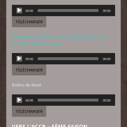
Lecteur
00:00
00:00
audio
TÉLÉCHARGER
Présentation du stand d’Activ Royans, du stand de la
Recyclerie et arrivée à vélo
Lecteur
00:00
00:00
audio
TÉLÉCHARGER
Boléro de Ravel
Lecteur
00:00
00:00
audio
TÉLÉCHARGER
VERS L’ACCR – 5ÈME SAISON