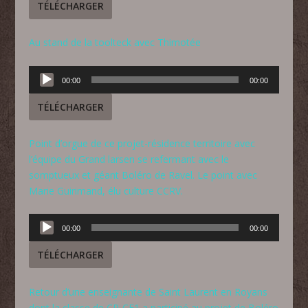
TÉLÉCHARGER
Au stand de la toolteck avec Thimotée
Lecteur
00:00
00:00
audio
TÉLÉCHARGER
Point d’orgue de ce projet-résidence territoire avec
l’équipe du Grand larsen se refermant avec le
somptueux et géant Boléro de Ravel. Le point avec
Marie Guirimand, élu culture CCRV.
Lecteur
00:00
00:00
audio
TÉLÉCHARGER
Retour d’une enseignante de Saint Laurent en Royans
dont la classe de CP-CE1 a participé au projet de Boléro