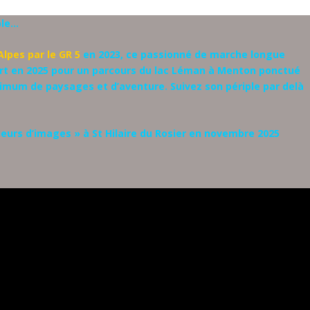
ble…
lpes par le GR 5
en 2023, ce passionné de marche longue
ert en 2025 pour un parcours du lac Léman à Menton ponctué
mum de paysages et d’aventure. Suivez son périple par delà
ueurs d’images » à St Hilaire du Rosier en novembre 2025