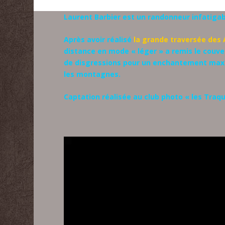
Laurent Barbier est un randonneur infatiga
Après avoir réalisé
la grande traversée des A
distance en mode « léger » a remis le couv
de disgressions pour un enchantement maxi
les montagnes.
Captation réalisée au club photo « les Traq
Lecteur
vidéo