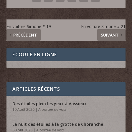
En voiture Simone # 19
En voiture Simone # 21
PRÉCÉDENT
SUIVANT
ECOUTE EN LIGNE
ARTICLES RÉCENTS
Des étoiles plein les yeux à Vassieux
10 Août 2026
|
A portée de voix
La nuit des étoiles à la grotte de Choranche
6 Août 2026
|
A portée de voix