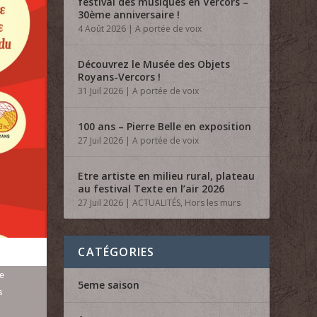
festival des musiques en Vercors –
30ème anniversaire !
4 Août 2026
|
A portée de voix
Découvrez le Musée des Objets
Royans-Vercors !
31 Juil 2026
|
A portée de voix
100 ans – Pierre Belle en exposition
27 Juil 2026
|
A portée de voix
Etre artiste en milieu rural, plateau
au festival Texte en l’air 2026
27 Juil 2026
|
ACTUALITÉS
,
Hors les murs
CATÉGORIES
ue
5eme saison
s