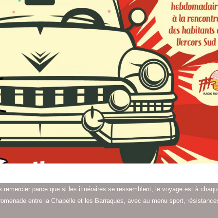
 remercier parce que si les itinéraires se ressemblent, le voyage est à chaq
 promenade entre la Chapelle et les Barraques, avec au menu sport, résistance