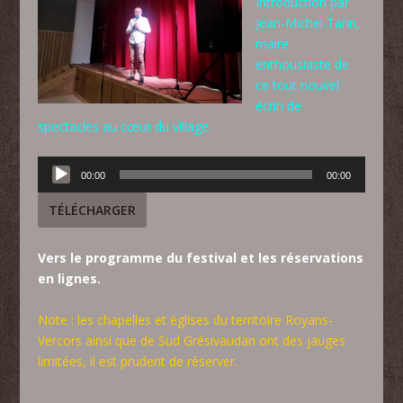
Introduction par
Jean-Michel Tarin,
maire
enthousiaste de
ce tout nouvel
écrin de
spectacles au cœur du village.
Lecteur
00:00
00:00
audio
TÉLÉCHARGER
Vers le programme du festival et les réservations
en lignes.
Note : les chapelles et églises du territoire Royans-
Vercors ainsi que de Sud Grésivaudan ont des jauges
limitées, il est prudent de réserver.