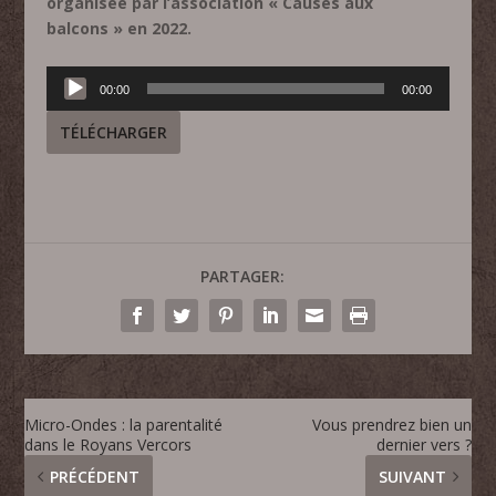
organisée par l’association « Causes aux
balcons » en 2022.
Lecteur
00:00
00:00
audio
TÉLÉCHARGER
PARTAGER:
Micro-Ondes : la parentalité
Vous prendrez bien un
dans le Royans Vercors
dernier vers ?
PRÉCÉDENT
SUIVANT