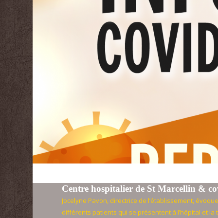
Centre hospitalier de St Marcellin & co
Jocelyne Pavon, directrice de l’établissement, évoque
différents patients qui se présentent à l’hôpital et