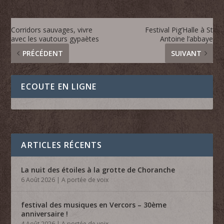
Corridors sauvages, vivre
Festival Pig’Halle à St
avec les vautours gypaètes
Antoine l’abbaye
PRÉCÉDENT
SUIVANT
ECOUTE EN LIGNE
ARTICLES RÉCENTS
La nuit des étoiles à la grotte de Choranche
6 Août 2026
|
A portée de voix
festival des musiques en Vercors – 30ème
anniversaire !
4 Août 2026
|
A portée de voix