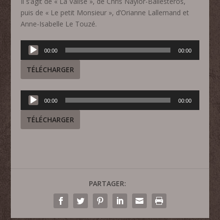
Il s’agit de « La Valise », de Chris Naylor-Ballesteros,
puis de « Le petit Monsieur », d’Orianne Lallemand et
Anne-Isabelle Le Touzé.
Lecteur
00:00
00:00
audio
TÉLÉCHARGER
Lecteur
00:00
00:00
audio
TÉLÉCHARGER
PARTAGER: