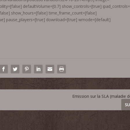
ility=[false] defaultVolume=[0.7] show_controls=[true] ipad_controls
[false] show_hours=[false] time_frame_count=[false]
e] pause_players=[true] download=[true] wmode=[default]
Emission sur la SLA (maladie 
SU