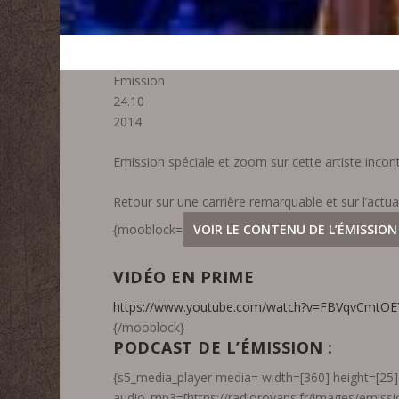
Emission
24.10
2014
Emission spéciale et zoom sur cette artiste inco
Retour sur une carrière remarquable et sur l’actu
{mooblock=
VOIR LE CONTENU DE L’ÉMISSION
VIDÉO EN PRIME
https://www.youtube.com/watch?v=FBVqvCmtOE
{/mooblock}
PODCAST DE L’ÉMISSION :
{s5_media_player media= width=[360] height=[25] 
audio_mp3=[https://radioroyans.fr/images/emiss