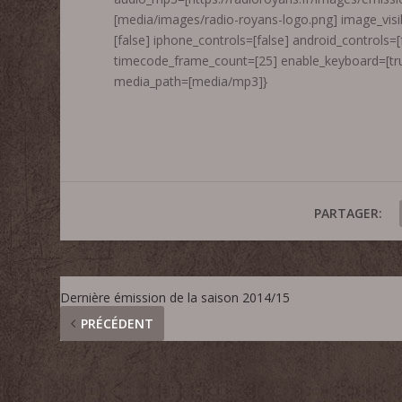
[media/images/radio-royans-logo.png] image_visib
[false] iphone_controls=[false] android_controls=
timecode_frame_count=[25] enable_keyboard=[tru
media_path=[media/mp3]}
PARTAGER:
Dernière émission de la saison 2014/15
PRÉCÉDENT