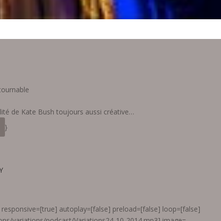
ntournable
alité de Kate Bush toujours aussi créative…
}
Y
responsive=[true] autoplay=[false] preload=[false] loop=[false]
ions/variations/podcast/Variations24-10-2014.mp3] image=