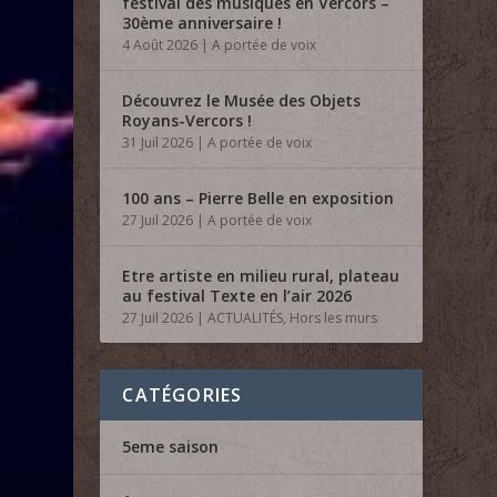
festival des musiques en Vercors –
30ème anniversaire !
4 Août 2026
|
A portée de voix
Découvrez le Musée des Objets
Royans-Vercors !
31 Juil 2026
|
A portée de voix
100 ans – Pierre Belle en exposition
27 Juil 2026
|
A portée de voix
Etre artiste en milieu rural, plateau
au festival Texte en l’air 2026
27 Juil 2026
|
ACTUALITÉS
,
Hors les murs
CATÉGORIES
5eme saison