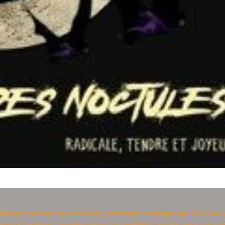
attraper tant bien que mal cette savonnette cosmique qu’est le Soin. 
erne les contours, on plonge dans ces multiples facettes pour saisir e