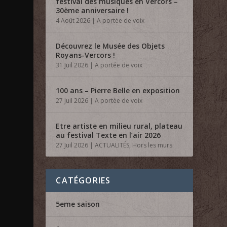
festival des musiques en Vercors –
30ème anniversaire !
4 Août 2026
|
A portée de voix
Découvrez le Musée des Objets
Royans-Vercors !
31 Juil 2026
|
A portée de voix
100 ans – Pierre Belle en exposition
27 Juil 2026
|
A portée de voix
Etre artiste en milieu rural, plateau
au festival Texte en l’air 2026
27 Juil 2026
|
ACTUALITÉS
,
Hors les murs
CATÉGORIES
5eme saison