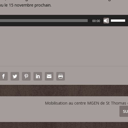
évu le 15 novembre prochain.
U
00:00
t
i
l
i
s
e
z
l
e
s
f
l
Mobilisation au centre MGEN de St Thomas
è
c
SU
h
e