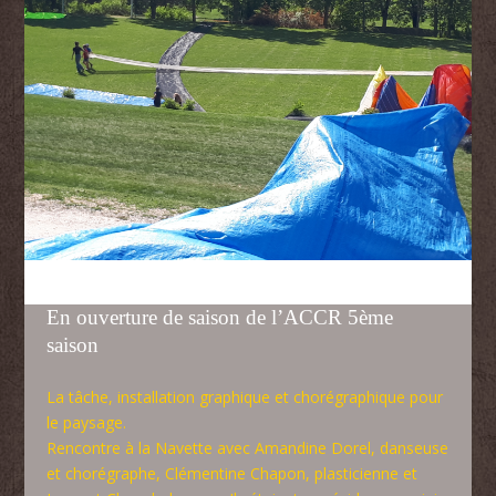
En ouverture de saison de l’ACCR 5ème
saison
La tâche, installation graphique et chorégraphique pour
le paysage.
Rencontre à la Navette avec Amandine Dorel, danseuse
et chorégraphe, Clémentine Chapon, plasticienne et