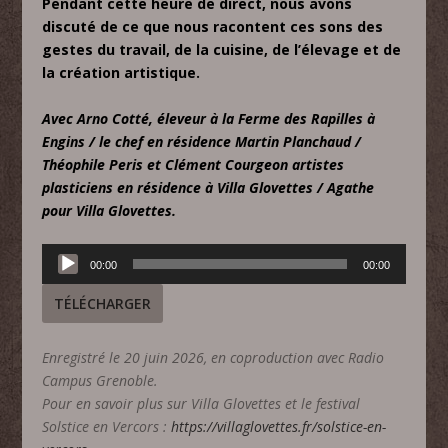
Pendant cette heure de direct, nous avons
discuté de ce que nous racontent ces sons des
gestes du travail, de la cuisine, de l’élevage et de
la création artistique.
Avec Arno Cotté, éleveur à la Ferme des Rapilles à
Engins / le chef en résidence Martin Planchaud /
Théophile Peris et Clément Courgeon artistes
plasticiens en résidence à Villa Glovettes / Agathe
pour Villa Glovettes.
Lecteur
00:00
00:00
audio
TÉLÉCHARGER
Enregistré le 20 juin 2026, en coproduction avec Radio
Campus Grenoble.
Pour en savoir plus sur Villa Glovettes et le festival
Solstice en Vercors :
https://villaglovettes.fr/solstice-en-