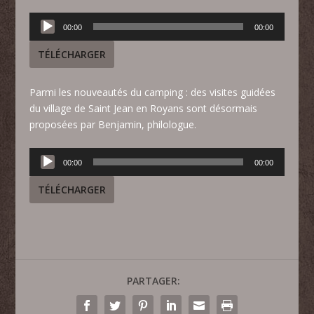
Lecteur
00:00
00:00
audio
TÉLÉCHARGER
Parmi les nouveautés du camping : des visites guidées
du village de Saint Jean en Royans sont désormais
proposées par Benjamin, philologue.
Lecteur
00:00
00:00
audio
TÉLÉCHARGER
PARTAGER: