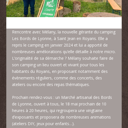
Rencontre avec Mélany, la nouvelle gérante du camping
Les Bords de Lyonne
, à Saint Jean en Royans. Elle a
repris le camping en janvier 2024 et lui a apporté de
nombreuses améliorations qu’elle détaille à notre micro.
L’originalité de sa démarche ? Mélany souhaite faire de
son camping un lieu ouvert et vivant pour tous les
habitants du Royans, en proposant notamment des
évènements réguliers, comme des concerts, des
ateliers ou encore des repas thématiques.
Prochain rendez-vous : un Marché artisanal des Bords
de Lyonne, ouvert à tous, le 18 mai prochain de 10
heures à 20 heures, qui regroupera une vingtaine
d’exposants et proposera de nombreuses animations
(ateliers DIY, jeux pour enfants…).