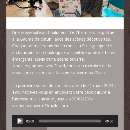
Une nouveauté au Chalutiers ! Le
ChaluTiers-lieu
, situé
à la Baume d’Hostun, lance des scènes découvertes.
Chaque premier vendredi du mois, la Salle guinguette
du batiment « La Chaloupe » accueillera quatre artistes
émergents, suivis d’une scène ouverte.
Nous en parlons avec David, musicien membre de la
sous commission pour la scène ouverte au Chalu’.
La première soirée de concerts a lieu le 01 mars 2024 à
19h. Inscrivez-vous en envoyant votre candidature à
l’adresse mail suivante jusqu’au 28/02/2024 :
scenedecouverte@mailo.com
Lecteur
00:00
00:00
audio