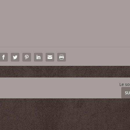
Le s
SU