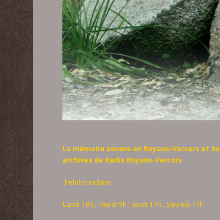
La mémoire sonore en Royans-Vercors et Sud
archives de Radio Royans-Vercors
-hebdomadaire-
Lundi 18h ; Mardi 9h ; Jeudi 17h ; Samedi 11h