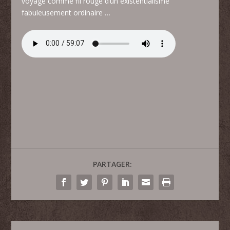
voyage comme fil rouge d’un existentialisme
fabuleusement ordinaire …
PARTAGER: