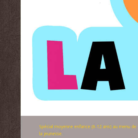
Spécial moyenne enfance (6-12 ans) au menu de c
la jeunesse.