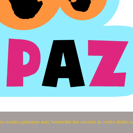
e numéro printanier avec l’ensemble des services du centre dédiés à