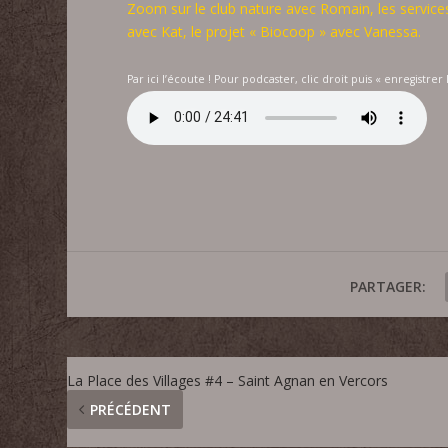
Zoom sur le club nature avec Romain, les services 
avec Kat, le projet « Biocoop » avec Vanessa.
Par ici l’écoute ! Pour podcaster, clic droit puis « enregistrer 
PARTAGER:
La Place des Villages #4 – Saint Agnan en Vercors
PRÉCÉDENT