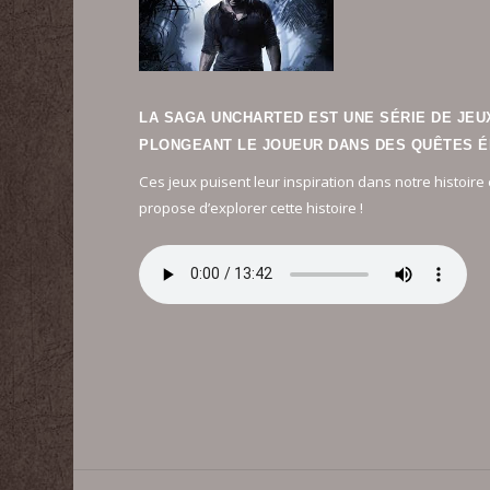
LA SAGA UNCHARTED EST UNE SÉRIE DE JEUX 
PLONGEANT LE JOUEUR DANS DES QUÊTES É
Ces jeux puisent leur inspiration dans notre histoi
propose d’explorer cette histoire !