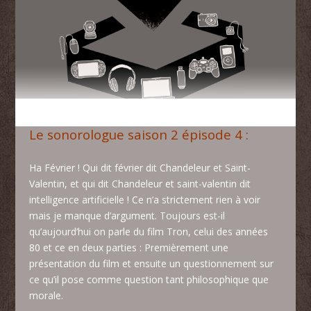
Le sonorologue saison 2 épisode 4 :
Ha Février ! Qui dit février dit Chandeleur et Saint-
Valentin, et qui dit Chandeleur et saint-valentin dit
intelligence artificielle ! Ce n’a strictement rien à voir
mais je manque d’argument. Toujours est-il
qu’aujourd’hui on parle du film Tron, celui des années
80 et ce en deux parties : Premièrement une
présentation du film et ensuite un questionnement sur
ce qu’il pose comme question tant philosophique que
morale.