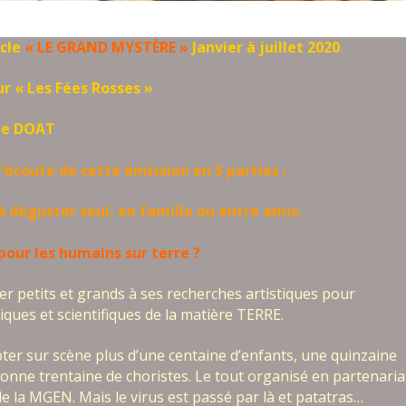
acle
« LE GRAND MYSTÈRE »
Janvier à juillet 2020
r « Les Fées Rosses »
ine DOAT
l’écoute de cette émission en 5 parties :
à déguster seul, en famille ou entre amis.
 pour les humains sur terre ?
r petits et grands à ses recherches artistiques pour
ques et scientifiques de la matière TERRE.
ter sur scène plus d’une centaine d’enfants, une quinzaine
bonne trentaine de choristes. Le tout organisé en partenaria
e la MGEN. Mais le virus est passé par là et patatras…