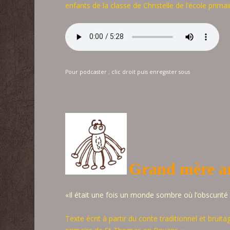
enfants de la classe de Christelle de l’école prima
Pour podcaster ; clic droit puis enregister sous
Grand mère a
«Il était une fois un monde sombre où l’obscurité 
Texte écrit à partir du conte traditionnel et bruit