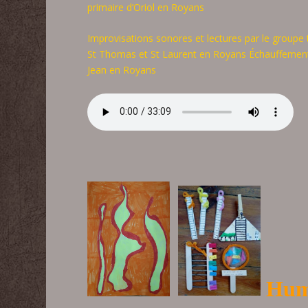
primaire d’Oriol en Royans
Improvisations sonores et lectures par le groupe
St Thomas et St Laurent en Royans Échauffement
Jean en Royans
Hum