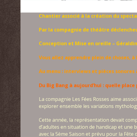
Chantier associé à la création du spect
Par la compagnie de théâtre déclencheu
Conception et Mise en oreille – Gérald
Vous allez apprendre plein de choses, à 
Au menu : interviews et pièces sonores 
Du Big Bang à aujourd’hui : quelle place
La compagnie Les Fées Rosses aime associe
explorer ensemble les variations mythologi
Cette année, la représentation devait comp
d’adultes en situation de handicap et une 
avec la 5ème Saison et prévu pour la Fête d