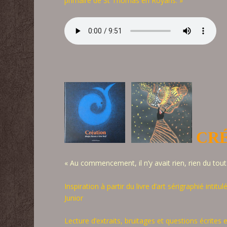
primaire de St Thomas en Royans. »
CRÉ
« Au commencement, il n’y avait rien, rien du tout.
Inspiration à partir du livre d’art sérigraphié in
Junior
Lecture d’extraits, bruitages et questions écrites 