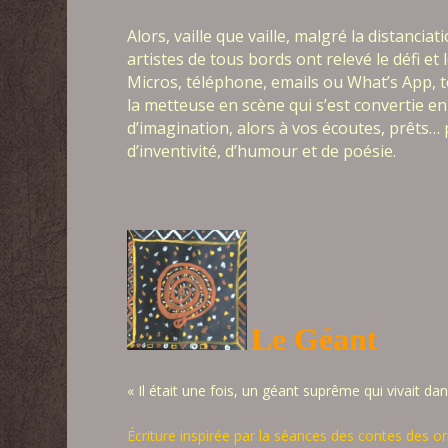
Alors, vaille que vaille, malgré la distanciat
artistes de tous bords ont relevé le défi 
Micros, téléphone, emails ou What’s App, 
la metteuse en scène qui s’est convertie en
d’imagination, alors à vos écoutes, prêts…
d’inventivité, d’humour et de poésie.
Le Géant
« Il était une fois, un géant suprême qui vivait dans
Écriture inspirée par la séances des contes des ori