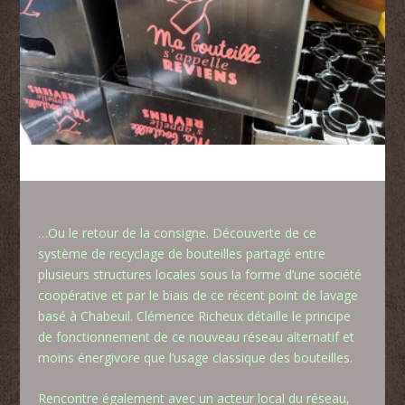
…Ou le retour de la consigne. Découverte de ce
système de recyclage de bouteilles partagé entre
plusieurs structures locales sous la forme d’une société
coopérative et par le biais de ce récent point de lavage
basé à Chabeuil. Clémence Richeux détaille le principe
de fonctionnement de ce nouveau réseau alternatif et
moins énergivore que l’usage classique des bouteilles.
Rencontre également avec un acteur local du réseau,