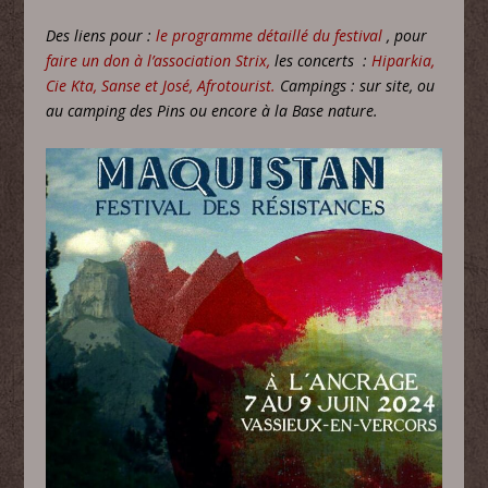
Des liens pour :
le programme détaillé du festival
, pour
faire un don à l’association Strix
,
les concerts :
Hiparkia
,
Cie Kta
,
Sanse et José
,
Afrotourist
.
Campings : sur site, ou
au camping des Pins ou encore à la Base nature.