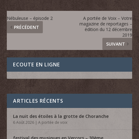
Nébuleuse – épisode 2
A portée de Voix – Votre
magazine de reportages –
PRÉCÉDENT
édition du 12 décembre
2019
SUIVANT
ECOUTE EN LIGNE
ARTICLES RÉCENTS
La nuit des étoiles à la grotte de Choranche
6 Août 2026
|
A portée de voix
festival des musiques en Vercors – 30ème