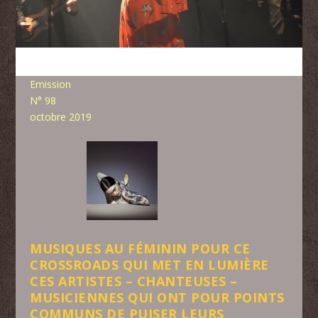
Emission
N° 98
octobre 2019
MUSIQUES AU FÉMININ POUR CE
CROSSROADS QUI MET EN LUMIÈRE
CES ARTISTES – CHANTEUSES –
MUSICIENNES QUI ONT POUR POINTS
COMMUNS DE PUISER LEURS