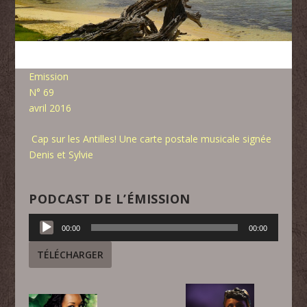
Emission
N° 69
avril 2016
Cap sur les Antilles! Une carte postale musicale signée
Denis et Sylvie
PODCAST DE L’ÉMISSION
Lecteur
00:00
00:00
audio
TÉLÉCHARGER