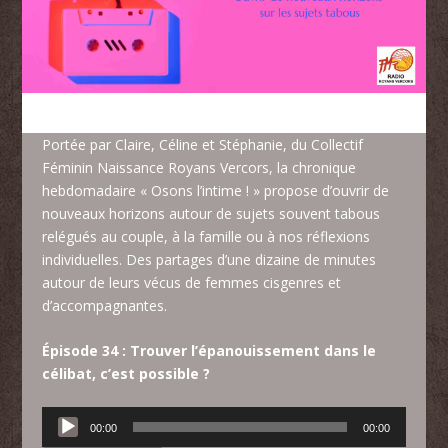
Portée par Claire, Céline et Stéphanie, du
Collectif
Féminin Naissance Royans Vercors
, la chronique
hebdomadaire « Osons l’intime ! » propose d’ouvrir de
nouveaux horizons autour de sujets souvent tabous
relégués au couple, à la famille ou à nos réflexions
individuelles. Des partages d’une dizaine de minutes
autour de leurs vécus de femmes cisgenres et
d’accompagnantes.
Épisode 34 : Trouver l’épanouissement dans le
célibat, c’est possible ?
Lecteur
00:00
00:00
audio