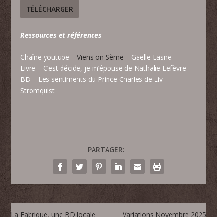
TÉLÉCHARGER
Ressources et références
Chaîne youtube –
Viens on Sème
– Gaëlle Lasne
Livre – C’est décide, je m’épouse de Nathalie Lefèvre
BD – Les sentiments du Prince Charles de Liv
Stromquist
PARTAGER:
La Fabrique, une BD locale
Variations Novembre 2025