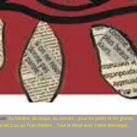
son
. Du théâtre, du cirque, du concert… pour les petits et les grands.
la MC2 ou au Train théâtre… Tout le détail avec Coline Blervaque,