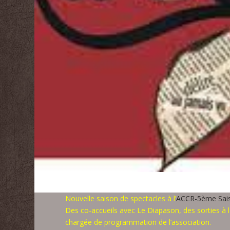
Nouvelle saison de spectacles à l’
ACCR-5ème Sai
Des co-accueils avec Le Diapason, des sorties à 
chargée de programmation de l’association.