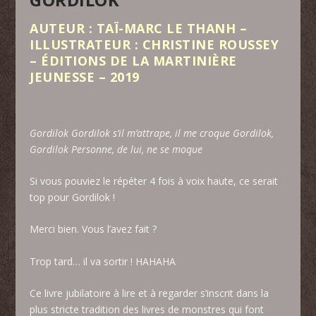
AUTEUR : TAÏ-MARC LE THANH –
ILLUSTRATEUR : CHRISTINE ROUSSEY
– ÉDITIONS DE LA MARTINIÈRE
JEUNESSE – 2019
Gordilok Gordilok s’il m’attrape, il me croque Gordilok,
Gordilok Personne, de lui, ne se moque
Si vous pouviez le répéter 4 fois à voix haute, ce serait
top pour Gordilok !
Merci bien. Vous l’avez fait ?
Trop tard… il va sortir ! HAHAHA
Ce livre jubilatoire à lire et à regarder s’inscrit dans la
plus stricte tradition des livres de monstres qui font