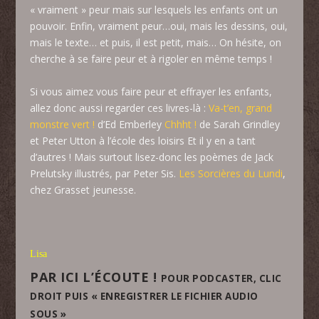
« vraiment » peur mais sur lesquels les enfants ont un
pouvoir. Enfin, vraiment peur…oui, mais les dessins, oui,
mais le texte… et puis, il est petit, mais… On hésite, on
cherche à se faire peur et à rigoler en même temps !
Si vous aimez vous faire peur et effrayer les enfants,
allez donc aussi regarder ces livres-là :
Va-t’en, grand
monstre vert !
d’Ed Emberley
Chhht !
de Sarah Grindley
et Peter Utton à l’école des loisirs Et il y en a tant
d’autres ! Mais surtout lisez-donc les poèmes de Jack
Prelutsky illustrés, par Peter Sis.
Les Sorcières du Lundi
,
chez Grasset jeunesse.
Lisa
PAR ICI L’ÉCOUTE !
POUR PODCASTER, CLIC
DROIT PUIS « ENREGISTRER LE FICHIER AUDIO
SOUS »