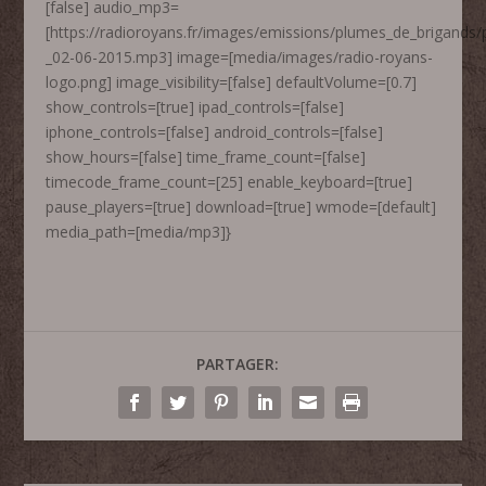
[false] audio_mp3=
[https://radioroyans.fr/images/emissions/plumes_de_brigands
_02-06-2015.mp3] image=[media/images/radio-royans-
logo.png] image_visibility=[false] defaultVolume=[0.7]
show_controls=[true] ipad_controls=[false]
iphone_controls=[false] android_controls=[false]
show_hours=[false] time_frame_count=[false]
timecode_frame_count=[25] enable_keyboard=[true]
pause_players=[true] download=[true] wmode=[default]
media_path=[media/mp3]}
PARTAGER: