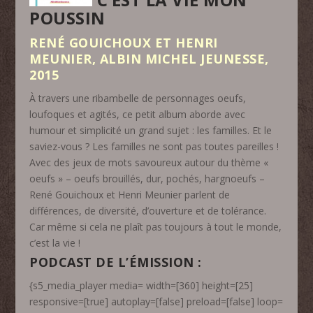
POUSSIN
RENÉ GOUICHOUX ET HENRI
MEUNIER, ALBIN MICHEL JEUNESSE,
2015
À travers une ribambelle de personnages oeufs,
loufoques et agités, ce petit album aborde avec
humour et simplicité un grand sujet : les familles. Et le
saviez-vous ? Les familles ne sont pas toutes pareilles !
Avec des jeux de mots savoureux autour du thème «
oeufs » – oeufs brouillés, dur, pochés, hargnoeufs –
René Gouichoux et Henri Meunier parlent de
différences, de diversité, d’ouverture et de tolérance.
Car même si cela ne plaît pas toujours à tout le monde,
c’est la vie !
PODCAST DE L’ÉMISSION :
{s5_media_player media= width=[360] height=[25]
responsive=[true] autoplay=[false] preload=[false] loop=