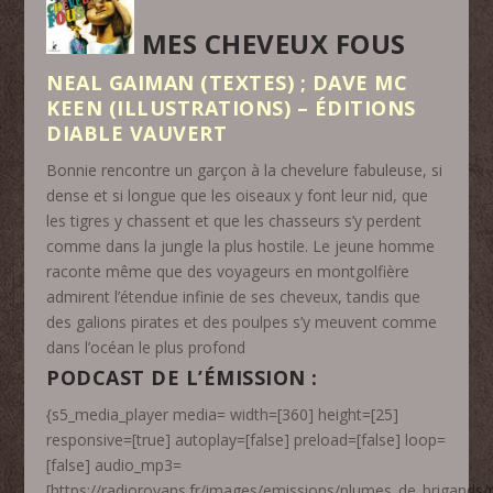
MES CHEVEUX FOUS
NEAL GAIMAN (TEXTES) ; DAVE MC
KEEN (ILLUSTRATIONS) – ÉDITIONS
DIABLE VAUVERT
Bonnie rencontre un garçon à la chevelure fabuleuse, si
dense et si longue que les oiseaux y font leur nid, que
les tigres y chassent et que les chasseurs s’y perdent
comme dans la jungle la plus hostile. Le jeune homme
raconte même que des voyageurs en montgolfière
admirent l’étendue infinie de ses cheveux, tandis que
des galions pirates et des poulpes s’y meuvent comme
dans l’océan le plus profond
PODCAST DE L’ÉMISSION :
{s5_media_player media= width=[360] height=[25]
responsive=[true] autoplay=[false] preload=[false] loop=
[false] audio_mp3=
[https://radioroyans.fr/images/emissions/plumes_de_brigand