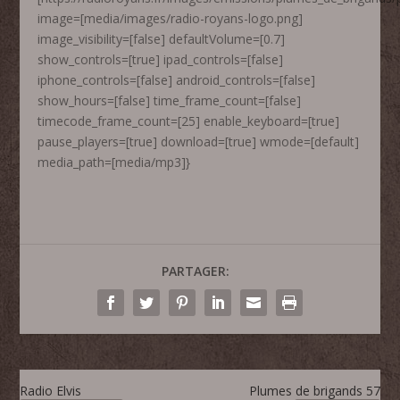
image=[media/images/radio-royans-logo.png]
image_visibility=[false] defaultVolume=[0.7]
show_controls=[true] ipad_controls=[false]
iphone_controls=[false] android_controls=[false]
show_hours=[false] time_frame_count=[false]
timecode_frame_count=[25] enable_keyboard=[true]
pause_players=[true] download=[true] wmode=[default]
media_path=[media/mp3]}
PARTAGER:
Radio Elvis
Plumes de brigands 57