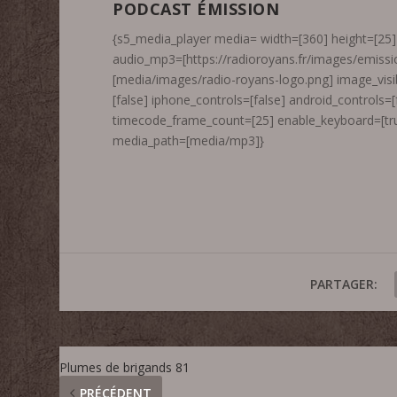
PODCAST ÉMISSION
{s5_media_player media= width=[360] height=[25] 
audio_mp3=[https://radioroyans.fr/images/emiss
[media/images/radio-royans-logo.png] image_visib
[false] iphone_controls=[false] android_controls=
timecode_frame_count=[25] enable_keyboard=[tru
media_path=[media/mp3]}
PARTAGER:
Plumes de brigands 81
PRÉCÉDENT