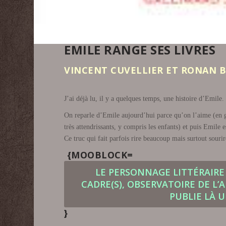
EMILE RANGE SES LIVRES
VINCENT CUVELLIER ET RONAN B
J’ai déjà lu, il y a quelques temps, une histoire d’Emile
On reparle d’Emile aujourd’hui parce qu’on l’aime (en gé
très attendrissants, y compris les enfants) et puis Emil
Ce truc qui fait parfois rire beaucoup mais surtout so
{MOOBLOCK=
LE PERSONNAGE LITTÉRAIRE 
CADRE(S), OBSERVATOIRE DE L
PUBLIE LÀ 
}