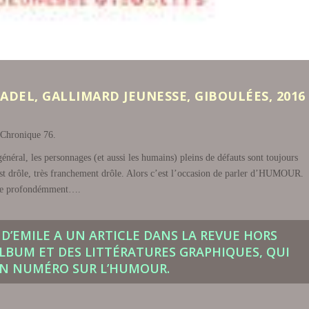
ADEL, GALLIMARD JEUNESSE, GIBOULÉES, 2016
. Chronique 76.
néral, les personnages (et aussi les humains) pleins de défauts sont toujours
e est drôle, très franchement drôle. Alors c’est l’occasion de parler d’HUMOUR.
urire profondémment….
D’EMILE A UN ARTICLE DANS LA REVUE HORS
’ALBUM ET DES LITTÉRATURES GRAPHIQUES, QUI
UN NUMÉRO SUR L’HUMOUR.