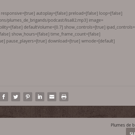
responsive=[true] autoplay=[false] preload=[false] loop=[false]
ions/plumes_de_brigands/podcast/lisa82.mp3] image=
ility=[false] defaultVolume=[0.7] show_controls=[true] ipad_controls
[false] show_hours=[false] time_frame_count=[false]
e] pause_players=[true] download=[true] wmode=[default]
Plumes de b
SU