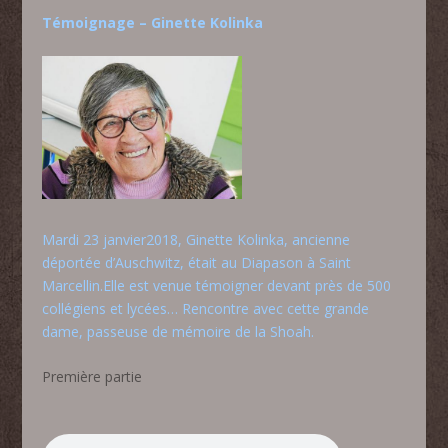
Témoignage – Ginette Kolinka
Mardi 23 janvier2018, Ginette Kolinka, ancienne
déportée d’Auschwitz, était au Diapason à Saint
Marcellin.Elle est venue témoigner devant près de 500
collégiens et lycées… Rencontre avec cette grande
dame, passeuse de mémoire de la Shoah.
Première partie