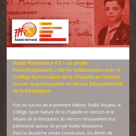
Radio Résistance # 2 – un projet
transdisciplinaire, créé en collaboration avec le
Collège Sport nature de la Chapelle en Vercors
et avec la participation du Musée Départemental
de la Résistance.
Fort du succès de la première édition, Radio Royans, le
Collège Sport Nature de la Chapelle en Vercors et le
Musée de la Résistance du Vercors renouvellent leur
partenariat autour du projet Radio Résistance.
Pour la deuxième année consécutive, les élèves de