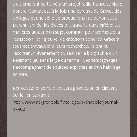
troisième ont participé à un projet radio transdisciplaire
dont le résultat est à la fois une épreuve du Brevet des
Collèges et une série de productions radiophoniques.
Durant l’année, les élèves ont travaillé dans différentes
matières autour d’un sujet commun pour permettre la
réalisation, par groupe, de créations sonores. Grâce à
tous ces travaux et à leurs recherches, ils ont pu
raconter un événement ou réaliser la biographie d’un
Résistant (au sens large du terme). Ces témoignages
s’accompagnent de sources explicites et d’un habillage
sonore.
Retrouvez l’ensemble de leurs production en cliquant
sur le lien suivant :
http://www.ac-grenoble.fr/college/la-chapelle/journal/?
p=402