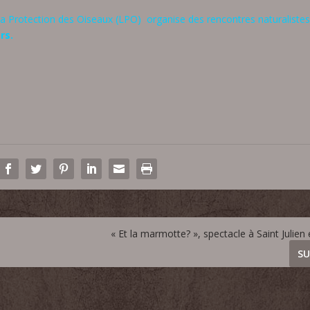
i
la Protection des Oiseaux (LPO) organise des rencontres naturaliste
s
rs.
e
z
l
e
s
f
l
è
c
h
e
s
« Et la marmotte? », spectacle à Saint Julien
h
a
SU
u
t
/