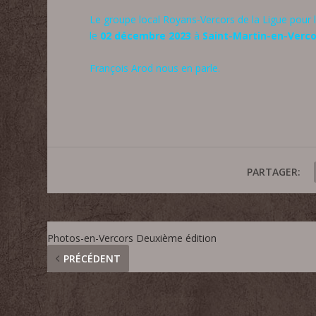
Le groupe local Royans-Vercors de la Ligue pour 
le
02 décembre 2023
à
Saint-Martin-en-Verco
François Arod nous en parle.
PARTAGER:
Photos-en-Vercors Deuxième édition
PRÉCÉDENT