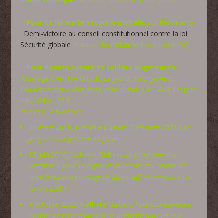
–
Pour La loi sur la sécurité globale
, sur Reporterre
:
Demi-victoire au conseil constitutionnel contre la loi
Sécurité globale
et dans Libération (version abonnée)
–
Pour Robots tueurs et soldats augmentés
:
l’ouvrage d’Amitav Ghosh,
Le grand dérangement,
D’autres récits à l’ère de la crise climatique
, Wild Project
ed., 224 p., 20 €.
et dans Le Monde :
30 mars 2018, Nathalie Guibert,
Comment l’OTAN se
prépare aux guerres du futur
17 juin 2020, Nathalie Guibert,
Le programme «
Scorpion » pour une guerre robotisée
et
L’armée de
terre française envisage de futurs affrontements « Etat
contre Etat »
9 octobre 2020, Nathalie Guibert,
Face aux menaces,
l’armée de terre française se présente sous un jour