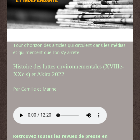
Tour d’horizon des articles qui circulent dans les médias
et qui méritent que l’on s’y arrête
Histoire des luttes environnementales (XVIIIe-
XXe s) et Akira 2022
Par Camille et Marine
Retrouvez toutes les revues de presse en