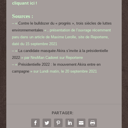
cliquant ici !
Sources :
–
«
Contre le bulldozer du «
progrès
», trois siècles de luttes
environnementales
« , présentation de l’ouvrage récemment
paru dans un article de Maxime Lerolle, site de Reporterre,
daté du 15 septembre 2021
– «
La candidate masquée Akira s’invite à la présidentielle
2022
» par NnoMan Cadoret sur Reporterre
– «
Présidentielle 2022 : le mouvement Akira entre en
campagne
» sur Lundi matin, le 20 septembre 2021
PARTAGER: